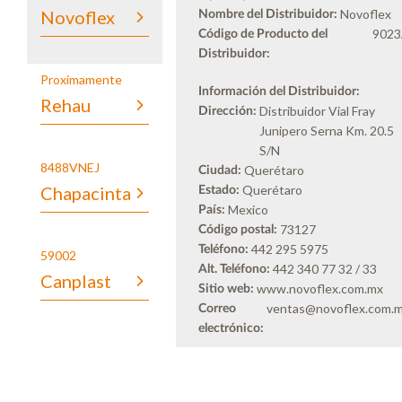
Novoflex
Novoflex
Nombre del Distribuidor:
902
Código de Producto del
Distribuidor:
Proximamente
Información del Distribuidor:
Rehau
Distribuidor Vial Fray
Dirección:
Junipero Serna Km. 20.5
S/N
8488VNEJ
Querétaro
Ciudad:
Chapacinta
Querétaro
Estado:
Mexico
País:
73127
Código postal:
442 295 5975
Teléfono:
59002
442 340 77 32 / 33
Alt. Teléfono:
Canplast
www.novoflex.com.mx
Sitio web:
ventas@novoflex.com.
Correo
electrónico: