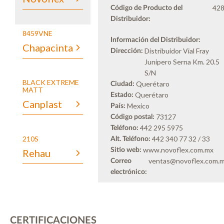
42
Código de Producto del
Distribuidor:
8459VNE
Información del Distribuidor:
Chapacinta
Distribuidor Vial Fray
Dirección:
Junipero Serna Km. 20.5
S/N
BLACK EXTREME
Querétaro
Ciudad:
MATT
Querétaro
Estado:
Canplast
Mexico
País:
73127
Código postal:
442 295 5975
Teléfono:
210S
442 340 77 32 / 33
Alt. Teléfono:
www.novoflex.com.mx
Sitio web:
Rehau
ventas@novoflex.com.
Correo
electrónico:
CERTIFICACIONES