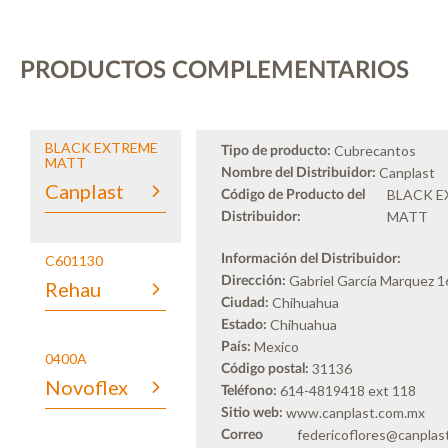
PRODUCTOS COMPLEMENTARIOS
BLACK EXTREME
Cubrecantos
Tipo de producto:
MATT
Canplast
Nombre del Distribuidor:
Canplast
BLACK 
Código de Producto del
MATT
Distribuidor:
C601130
Información del Distribuidor:
Gabriel García Marquez 1
Dirección:
Rehau
Chihuahua
Ciudad:
Chihuahua
Estado:
Mexico
País:
0400A
31136
Código postal:
Novoflex
614-4819418 ext 118
Teléfono:
www.canplast.com.mx
Sitio web:
federicoflores@canplas
Correo